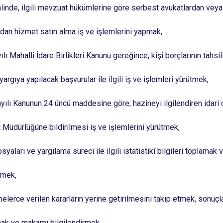
halinde, ilgili mevzuat hükümlerine göre serbest avukatlardan veya
ından hizmet satın alma iş ve işlemlerini yapmak,
lı Mahalli İdare Birlikleri Kanunu gereğince, kişi borçlarının tahsil
argıya yapılacak başvurular ile ilgili iş ve işlemleri yürütmek,
yılı Kanunun 24 üncü maddesine göre; hazineyi ilgilendiren idari 
üdürlüğüne bildirilmesi iş ve işlemlerini yürütmek,
yaları ve yargılama süreci ile ilgili istatistikî bilgileri toplamak 
rmek,
lerce verilen kararların yerine getirilmesini takip etmek, sonuçl
mak ve makamı bilgilendirmek,