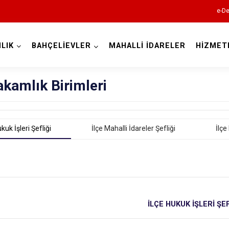
e-De
LIK
BAHÇELİEVLER
MAHALLİ İDARELER
HİZMET
İstanbul
kamlık Birimleri
Adalar
Avcılar
kuk İşleri Şefliği
İlçe Mahalli İdareler Şefliği
İlçe
Bağcılar
Bahçelievler
Bakırköy
Bayrampaşa
İLÇE HUKUK İŞLERİ ŞEF
Beşiktaş