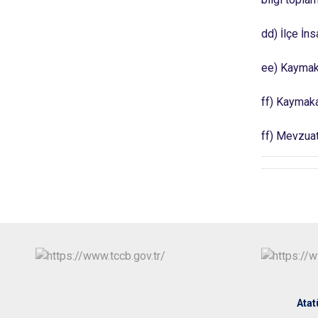
dd) İlçe İn
ee) Kaymak
ff) Kaymaka
ff) Mevzuat
Atat