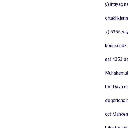
y) İhtiyaç 
ortaklıklar
z) 5355 sayı
konusunda y
aa) 4353 sa
Muhakemat M
bb) Dava dos
değerlendi
cc) Mahkeme
bilgi topla