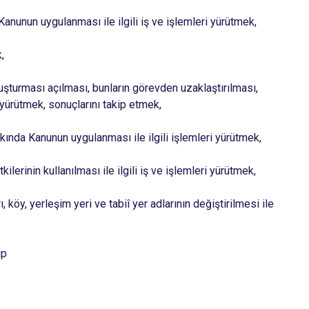
Maltepe
Başakşehir
nunun uygulanması ile ilgili iş ve işlemleri yürütmek,
Pendik
Beylikdüzü
ce
Sarıyer
Çekmeköy
,
Şile
Esenyurt
şturması açılması, bunların görevden uzaklaştırılması,
Silivri
Sancaktepe
 yürütmek, sonuçlarını takip etmek,
Şişli
Sultangazi
ında Kanunun uygulanması ile ilgili işlemleri yürütmek,
lerinin kullanılması ile ilgili iş ve işlemleri yürütmek,
 köy, yerleşim yeri ve tabiî yer adlarının değiştirilmesi ile
up