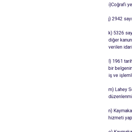
i)
Coğrafi yer
j) 2942 say
k) 5326 say
diğer kanun
verilen ida
l) 1961 tar
bir belgenin
iş ve işlem
m) Lahey Sö
düzenlenmiş
n) Kaymakam
hizmeti ya
o) Kaymakam