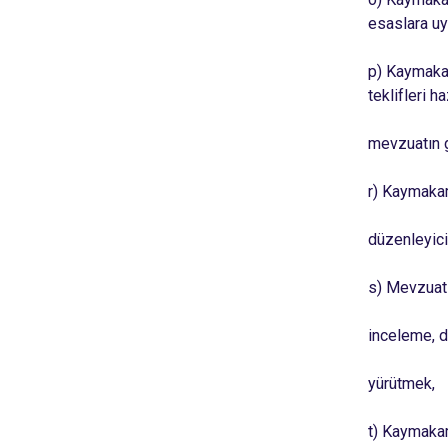
esaslara uy
p) Kaymakam
teklifleri 
mevzuatın g
r) Kaymakam
düzenleyici 
s) Mevzuatı
inceleme, d
yürütmek,
t) Kaymakam