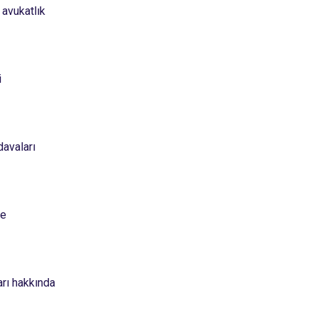
 avukatlık
i
davaları
ve
arı hakkında