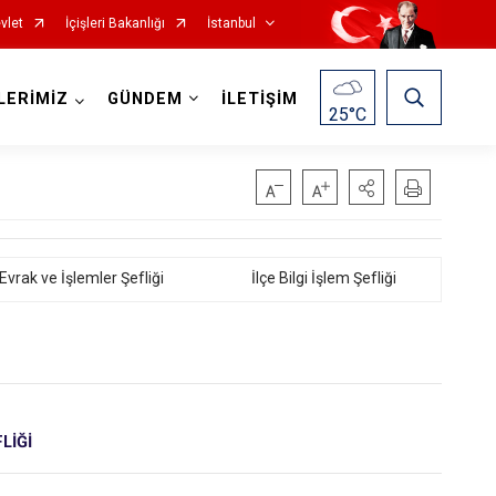
vlet
İçişleri Bakanlığı
İstanbul
LERİMİZ
GÜNDEM
İLETİŞİM
25
°C
Fatih
Sultanbeyli
Gaziosmanpaşa
Tuzla
 Evrak ve İşlemler Şefliği
İlçe Bilgi İşlem Şefliği
Güngören
Ümraniye
Kadıköy
Üsküdar
Kağıthane
Zeytinburnu
Kartal
Arnavutköy
LİĞİ
Küçükçekmece
Ataşehir