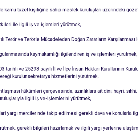
 ile kamu tüzel kişiliğine sahip meslek kuruluşları üzerindeki göz
ileri ile ilgili iş ve işlemleri yürütmek,
ılı Terör ve Terörle Mücadeleden Doğan Zararların Karşılanması
ulanmasında kaymakamlığı ilgilendiren iş ve işlemleri yürütmek,
03 tarihli ve 25298 sayılı İl ve İlçe İnsan Hakları Kurullarının Ku
ereği kurulunsekretarya hizmetlerini yürütmek,
tlaşması hükümleri çerçevesinde, azınlıklara ait dini, hayri, sıhh
uluşlarıyla ilgili iş ve-işlemlerini yürütmek,
darî yargı mercilerinde takip edilmesi gerekli dava ve konularla ilgi
rütmek, gerekli bilgileri hazırlamak ve ilgili yargı yerlerine ulaştır