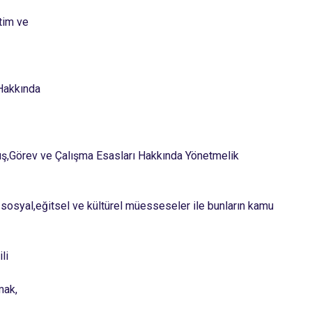
etim ve
 Hakkında
ruluş,Görev ve Çalışma Esasları Hakkında Yönetmelik
i, sosyal,eğitsel ve kültürel müesseseler ile bunların kamu
li
mak,