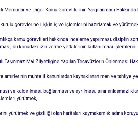
Beykoz
lı Memurlar ve Diğer Kamu Görevlilerinin Yargılanması Hakkında Ka
Beyoğlu
Büyükçekme
e kurulu görevlerine ilişkin iş ve işlemlerini hazırlamak ve yürütmek
Çatalca
ıkça kamu görevlileri hakkında inceleme yapılması, disiplin soru
Esenler
lması, bu konudaki izin verme yetkilerinin kullanılması işlemlerini
Eyüpsultan
lı Taşınmaz Mal Zilyetliğine Yapılan Tecavüzlerin Önlenmesi Hakk
re amirlerinin muhtelif kanunlardan kaynaklanan men ve tahliye yetki
ası ve kaldırılması, bağlanması ve ayrılması, sınır anlaşmazlıkları,
 işlemleri yürütmek,
erini yürütmek ve gizliliği olan haritaları kaymakamlık adına koruy