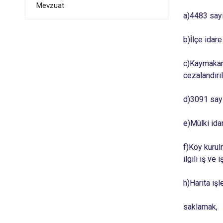
Mevzuat
a)
4483 sayı
b)
İlçe idar
c)
Kaymakaml
cezalandırı
d)
3091 sayı
e)
Mülki ida
f)
Köy kurulm
ilgili iş ve
h)
Harita işl
saklamak,