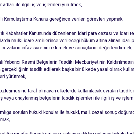
 adları ile ilgili iş ve işlemleri yürütmek,
ılı Kamulaştırma Kanunu gereğince verilen görevleri yapmak,
ılı Kabahatler Kanununda düzenlenen idari para cezası ve idari te
larda mülki idare amirlerince verileceği hüküm altına alınan idari
ri cezaların infaz sürecini izlemek ve sonuçlarını değerlendirmek,
ihli Yabancı Resmi Belgelerin Tasdiki Mecburiyetinin Kaldırılmas
 gerçekliğinin tasdik edilerek başka bir ülkede yasal olarak kullanı
leri yürütmek,
zleşmesine taraf olmayan ülkelerde kullanılacak evrakın tasdik işl
 veya onaylanmış belgelerin tasdik işlemleri ile ilgili iş ve işle
lığa sorulan hukuki konular ile hukuki, mali, cezai sonuç doğura
pmak,
lığın menfaatlerini koruyucu, anlaşmazlıkları önleyici hukuki t