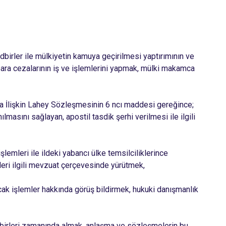
dbirler ile mülkiyetin kamuya geçirilmesi yaptırımının ve
 para cezalarının iş ve işlemlerini yapmak, mülki makamca
ına İlişkin Lahey Sözleşmesinin 6 ncı maddesi gereğince;
lmasını sağlayan, apostil tasdik şerhi verilmesi ile ilgili
emleri ile ildeki yabancı ülke temsilciliklerince
mleri ilgili mevzuat çerçevesinde yürütmek,
cak işlemler hakkında görüş bildirmek, hukuki danışmanlık
edbirleri zamanında almak, anlaşma ve sözleşmelerin bu