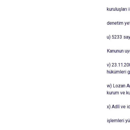
kuruluşları
denetim yetk
u) 5233 say
Kanunun uyg
v) 23.11.20
hükümleri g
w) Lozan An
kurum ve kur
x) Adlî ve i
işlemleri yü