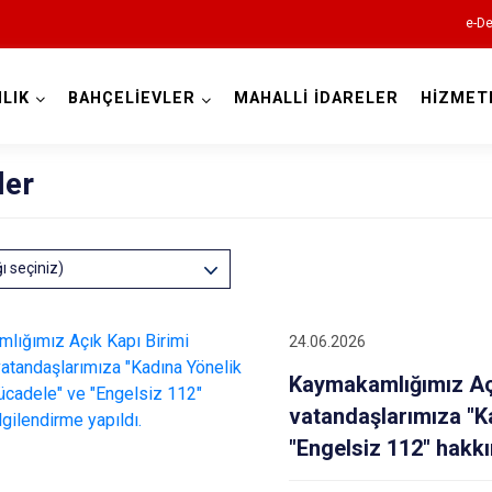
e-De
LIK
BAHÇELİEVLER
MAHALLİ İDARELER
HİZMET
İstanbul
ler
Adalar
ğı seçiniz)
Avcılar
Bağcılar
24.06.2026
Bahçelievler
Kaymakamlığımız Açı
Bakırköy
vatandaşlarımıza "K
Bayrampaşa
"Engelsiz 112" hakkı
Beşiktaş