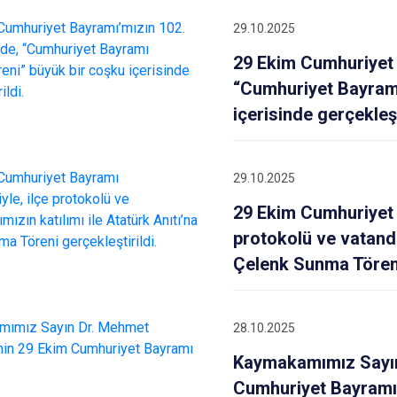
Beykoz
29.10.2025
Beyoğlu
29 Ekim Cumhuriyet
Büyükçekme
“Cumhuriyet Bayramı
Çatalca
içerisinde gerçekleşt
Esenler
Eyüpsultan
29.10.2025
29 Ekim Cumhuriyet 
protokolü ve vatanda
Çelenk Sunma Töreni 
28.10.2025
Kaymakamımız Sayın
Cumhuriyet Bayramı