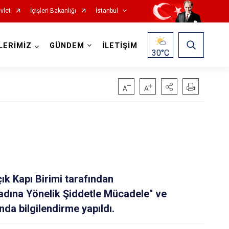
vlet
İçişleri Bakanlığı
İstanbul
LERİMİZ
GÜNDEM
İLETİŞİM
30
°C
Fatih
Sultanbeyli
Gaziosmanpaşa
Tuzla
Güngören
Ümraniye
Kadıköy
Üsküdar
k Kapı Birimi tarafından
Kağıthane
Zeytinburnu
adına Yönelik Şiddetle Mücadele" ve
Kartal
Arnavutköy
nda bilgilendirme yapıldı.
Küçükçekmece
Ataşehir