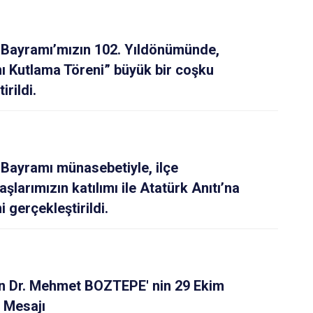
Maltepe
Başakşehir
Pendik
Beylikdüzü
 Bayramı’mızın 102. Yıldönümünde,
ce
Sarıyer
Çekmeköy
 Kutlama Töreni” büyük bir coşku
Şile
Esenyurt
irildi.
Silivri
Sancaktepe
Şişli
Sultangazi
Bayramı münasebetiyle, ilçe
şlarımızın katılımı ile Atatürk Anıtı’na
gerçekleştirildi.
 Dr. Mehmet BOZTEPE' nin 29 Ekim
 Mesajı